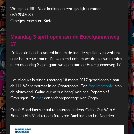
We zijn los!!!!!! Voor boekingen een tijdelijk nummer
050-2043080.
Groetjes Edwin en Sieto
Maandag 3 april open aan de Euvelgunnerweg
17
De laatste band is vertrokken en de laatste spullen zijn verhuisd
naar het nieuwe pand. Dit weekend richten we de nieuwe ruimtes
in en maandag 3 april gaan we open aan de Euvelgunnerweg 17.
Het Viadukt is sinds zaterdag 18 maart 2017 geschiedenis aan
de H.L.Wichersstraat in de Oosterpoort. Een
foto impressie
van
de slotavond “Going out with a bang” van het Poparchief
Groningen. En
hier
een videorepeortage van Oogtv.
Corné Sparidaens maakte zaterdag tijdens Going Out With A
Bang in Het Viadukt een foto voor Dagblad van het Noorden.